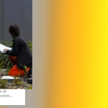
on de
entourent…