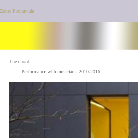
Passer
au
Zahra Poonawala
contenu
The chord
Performance with musicians, 2010-2016