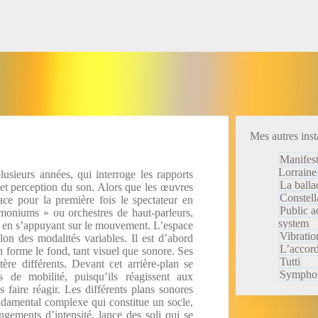
Mes autres inst
Manifest
Lorraine
usieurs années, qui interroge les rapports
La balla
n et perception du son. Alors que les œuvres
Constell
lace pour la première fois le spectateur en
Public a
smoniums » ou orchestres de haut-parleurs,
system
e en s’appuyant sur le mouvement. L’espace
Vibratio
elon des modalités variables. Il est d’abord
L’accor
n forme le fond, tant visuel que sonore. Ses
Tutti
re différents. Devant cet arrière-plan se
Symphon
s de mobilité, puisqu’ils réagissent aux
 faire réagir. Les différents plans sonores
ondamental complexe qui constitue un socle,
gements d’intensité, lance des soli qui se