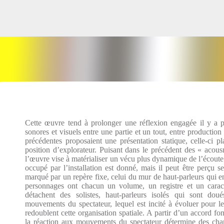
Cette œuvre tend à prolonger une réflexion engagée il y a pl
sonores et visuels entre une partie et un tout, entre productio
précédentes proposaient une présentation statique, celle-ci p
position d’explorateur. Puisant dans le précédent des « acou
l’œuvre vise à matérialiser un vécu plus dynamique de l’écout
occupé par l’installation est donné, mais il peut être perçu s
marqué par un repère fixe, celui du mur de haut-parleurs qui e
personnages ont chacun un volume, un registre et un caractè
détachent des solistes, haut-parleurs isolés qui sont doué
mouvements du spectateur, lequel est incité à évoluer pour les
redoublent cette organisation spatiale. A partir d’un accord f
la réaction aux mouvements du spectateur détermine des chan