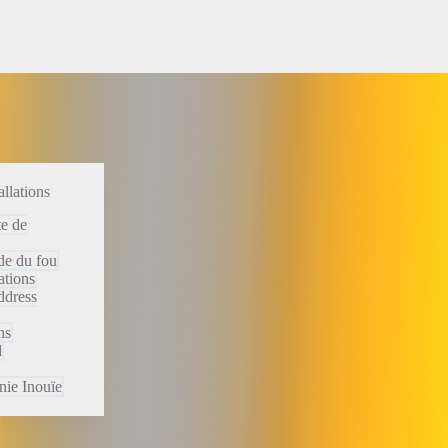
allations
e de
de du fou
ations
ddress
ns
d
ie Inouïe